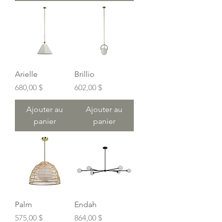
Arielle
Brillio
Prix
Prix
680,00 $
602,00 $
Ajouter au
Ajouter au
panier
panier
Palm
Endah
Prix
Prix
575,00 $
864,00 $