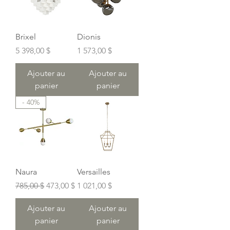
Brixel
Dionis
Prix
Prix
5 398,00 $
1 573,00 $
Ajouter au
Ajouter au
panier
panier
- 40%
Naura
Versailles
Prix original
Prix promotionnel
Prix
785,00 $
473,00 $
1 021,00 $
Ajouter au
Ajouter au
panier
panier