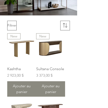
Filtrer
New
New
Kashtha
Sultana Console
Prix
Prix
2 923,00 $
3 373,00 $
Ajouter au
Ajouter au
panier
panier