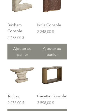
Brixham
Isola Console
Console
Prix
2 248,00 $
Prix
2 473,00 $
Ajouter au
Ajouter au
panier
panier
Torbay
Cavette Console
Prix
Prix
2 473,00 $
3 598,00 $