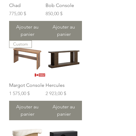
Chad
Bob Console
Prix
Prix
775,00 $
850,00 $
Ajouter au
Ajouter au
panier
panier
Custom
Margot Console
Hercules
Prix
Prix
1 575,00 $
2 923,00 $
Ajouter au
Ajouter au
panier
panier